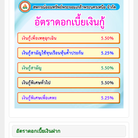
อัตราดอกเบี้ยเงินฝาก