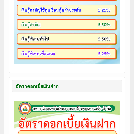
อัตราดอกเบี้ยเงินฝาก