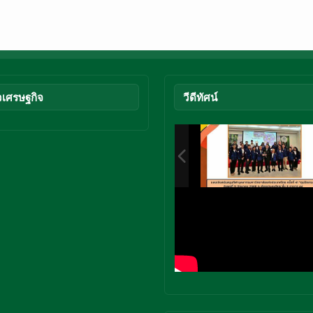
วเศรษฐกิจ
วีดีทัศน์