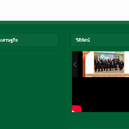
วเศรษฐกิจ
วีดีทัศน์