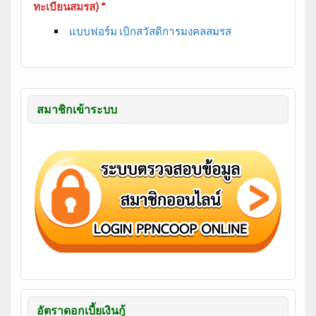
ทะเบียนสมรส) *
แบบฟอร์ม เบิกสวัสดิการมงคลสมรส
สมาชิกเข้าระบบ
อัตราดอกเบี้ยเงินกู้