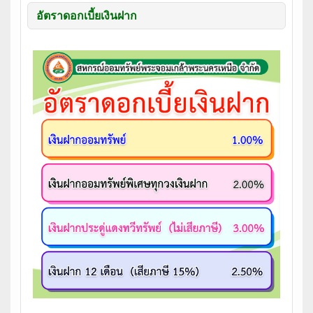
อัตราดอกเบี้ยเงินฝาก