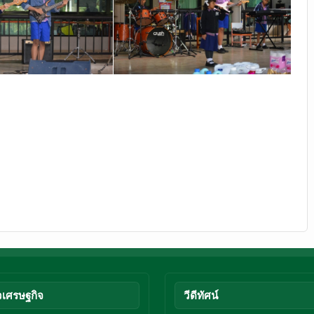
วเศรษฐกิจ
วีดีทัศน์