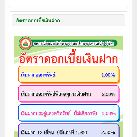
อัตราดอกเบี้ยเงินฝาก