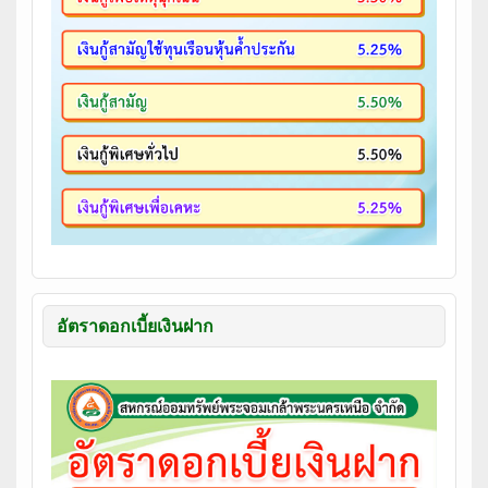
อัตราดอกเบี้ยเงินฝาก