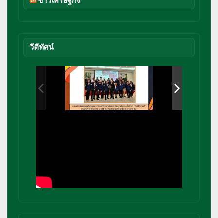
วีดีทัศน์