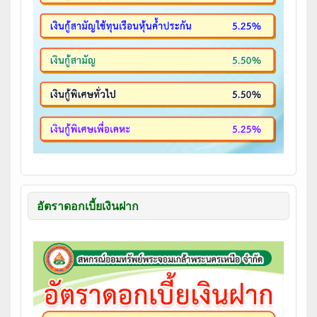
อัตราดอกเบี้ยเงินฝาก